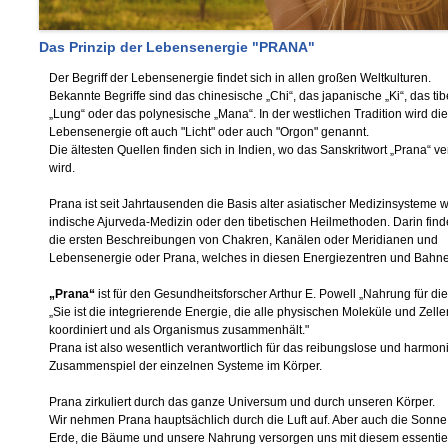
Das Prinzip der Lebensenergie "PRANA"
Der Begriff der Lebensenergie findet sich in allen großen Weltkulturen.
Bekannte Begriffe sind das chinesische „Chi“, das japanische „Ki“, das tib
„Lung“ oder das polynesische „Mana“. In der westlichen Tradition wird die
Lebensenergie oft auch "Licht" oder auch "Orgon" genannt.
Die ältesten Quellen finden sich in Indien, wo das Sanskritwort „Prana“ v
wird.
Prana ist seit Jahrtausenden die Basis alter asiatischer Medizinsysteme 
indische Ajurveda-Medizin oder den tibetischen Heilmethoden. Darin find
die ersten Beschreibungen von Chakren, Kanälen oder Meridianen und
Lebensenergie oder Prana, welches in diesen Energiezentren und Bahnen
„Prana“
ist für den Gesundheitsforscher Arthur E. Powell „Nahrung für die
„Sie ist die integrierende Energie, die alle physischen Moleküle und Zelle
koordiniert und als Organismus zusammenhält."
Prana ist also wesentlich verantwortlich für das reibungslose und harmon
Zusammenspiel der einzelnen Systeme im Körper.
Prana zirkuliert durch das ganze Universum und durch unseren Körper.
Wir nehmen Prana hauptsächlich durch die Luft auf. Aber auch die Sonne,
Erde, die Bäume und unsere Nahrung versorgen uns mit diesem essentie