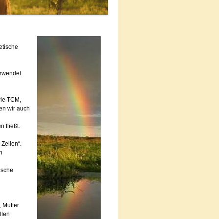
etische
erwendet
wie TCM,
en wir auch
 fließt.
 Zellen“.
n
ische
 Mutter
llen